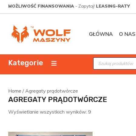
Skip
MOŻLIWOŚĆ FINANSOWANIA
- Zapytaj!
LEASING-RATY
to
content
GŁÓWNA
O NAS
Wolf Maszyny
Sprzedaż maszyn budowlanych, drogowych Wrocław
Wyszukiwarka
Kategorie
produktów
Home
/ Agregaty prądotwórcze
AGREGATY PRĄDOTWÓRCZE
Posortowane
Wyświetlanie wszystkich wyników: 9
według
najnowszych