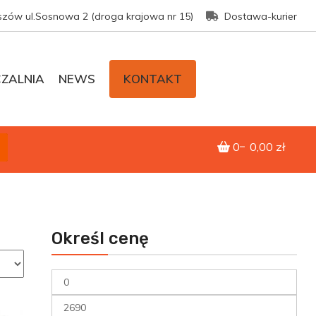
szów ul.Sosnowa 2 (droga krajowa nr 15)
Dostawa-kurier
ZALNIA
NEWS
KONTAKT
0
0,00 zł
Określ cenę
Cena
min
Cena