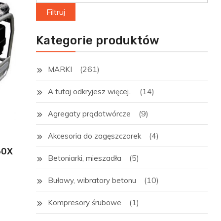
max
Filtruj
Kategorie produktów
(261)
MARKI
(14)
A tutaj odkryjesz więcej..
(9)
Agregaty prądotwórcze
(4)
Akcesoria do zagęszczarek
60X
(5)
Betoniarki, mieszadła
(10)
Buławy, wibratory betonu
(1)
Kompresory śrubowe