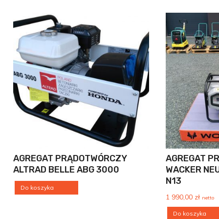
AGREGAT PRĄDOTWÓRCZY
AGREGAT P
ALTRAD BELLE ABG 3000
WACKER NEU
N13
Do koszyka
1 990,00
zł
netto
Do koszyka