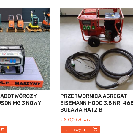
RĄDOTWÓRCZY
PRZETWORNICA AGREGAT
SON MG 3 NOWY
EISEMANN HGDC 3,8 NR. 46
BUŁAWA HATZ B
2 690,00
zł
netto
Do koszyka