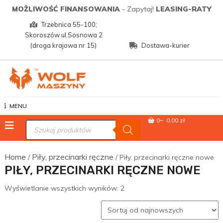
Skip
MOŻLIWOŚĆ FINANSOWANIA
- Zapytaj!
LEASING-RATY
to
Trzebnica 55-100;
content
Skoroszów ul.Sosnowa 2
(droga krajowa nr 15)
Dostawa-kurier
Wolf Maszyny
MENU
0
0,00 zł
Wyszukiwarka
produktów
Home
Piły, przecinarki ręczne
/
/ Piły, przecinarki ręczne nowe
PIŁY, PRZECINARKI RĘCZNE NOWE
Posortowane
Wyświetlanie wszystkich wyników: 2
według
najnowszych