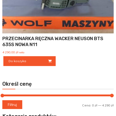
PRZECINARKA RĘCZNA WACKER NEUSON BTS
635S NOWA N11
4 290,00
zł
netto
Do koszyka
Określ cenę
C
C
Filtruj
Cena:
0 zł
—
4 290 zł
m
m