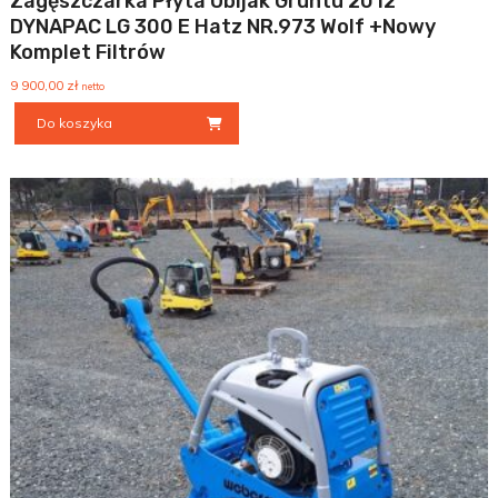
Zagęszczarka Płyta Ubijak Gruntu 2012
DYNAPAC LG 300 E Hatz NR.973 Wolf +Nowy
Komplet Filtrów
9 900,00
zł
netto
Do koszyka