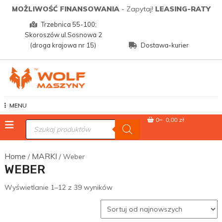
Skip
MOŻLIWOŚĆ FINANSOWANIA
- Zapytaj!
LEASING-RATY
to
Trzebnica 55-100;
content
Skoroszów ul.Sosnowa 2
(droga krajowa nr 15)
Dostawa-kurier
Wolf Maszyny
MENU
0
0,00 zł
Wyszukiwarka
produktów
Home
MARKI
/
/ Weber
WEBER
Posortowane
Wyświetlanie 1–12 z 39 wyników
według
najnowszych