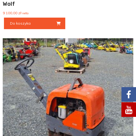
Wolf
9 100,00
zł
netto
Do koszyka