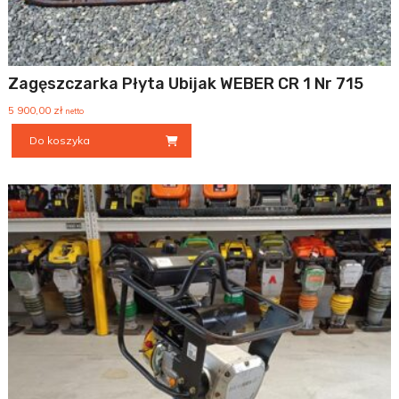
Zagęszczarka Płyta Ubijak WEBER CR 1 Nr 715
5 900,00
zł
netto
Do koszyka