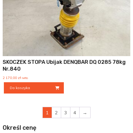
SKOCZEK STOPA Ubijak DENQBAR DQ 0285 78kg
Nr.840
2 170,00
zł
netto
Do koszyka
1
2
3
4
→
Określ cenę