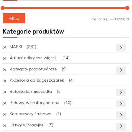
C
C
Filtruj
Cena:
0 zł
—
13 990 zł
m
m
Kategorie produktów
MARKI
(261)
A tutaj odkryjesz więcej..
(14)
Agregaty prądotwórcze
(9)
Akcesoria do zagęszczarek
(4)
Betoniarki, mieszadła
(5)
Buławy, wibratory betonu
(10)
Kompresory śrubowe
(1)
Listwy wibracyjne
(5)