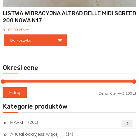
LISTWA WIBRACYJNA ALTRAD BELLE MIDI SCREED
200 NOWA N17
3 100,00
zł
netto
Do koszyka
Określ cenę
C
C
Filtruj
Cena:
0 zł
—
3 100 zł
m
m
Kategorie produktów
MARKI
(261)
A tutaj odkryjesz więcej..
(14)