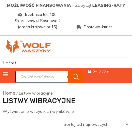
Skip
MOŻLIWOŚĆ FINANSOWANIA
- Zapytaj!
LEASING-RATY
to
Trzebnica 55-100;
content
Skoroszów ul.Sosnowa 2
(droga krajowa nr 15)
Dostawa-kurier
Wolf Maszyny
MENU
0
0,00 zł
Wyszukiwarka
produktów
Home
/ Listwy wibracyjne
LISTWY WIBRACYJNE
Posortowane
Wyświetlanie wszystkich wyników: 5
według
najnowszych