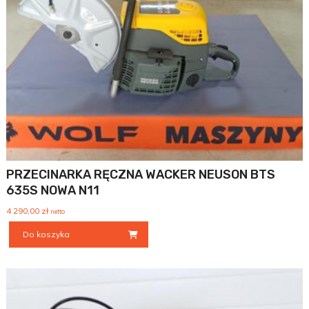
PRZECINARKA RĘCZNA WACKER NEUSON BTS
635S NOWA N11
4 290,00
zł
netto
Do koszyka