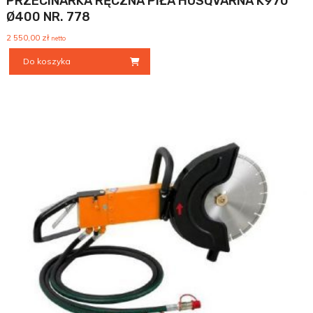
PRZECINARKA RĘCZNA PIŁA HUSQVARNA K970
Ø400 NR. 778
2 550,00
zł
netto
Do koszyka