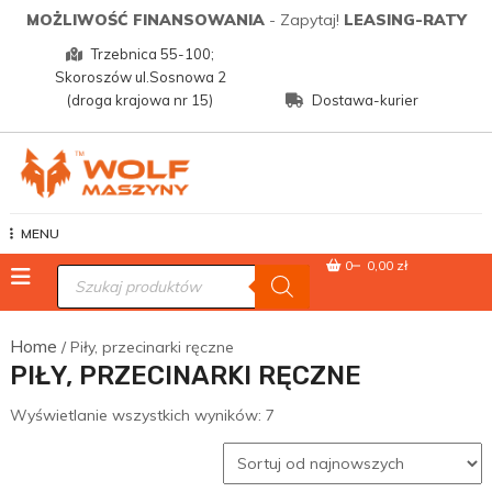
Skip
MOŻLIWOŚĆ FINANSOWANIA
- Zapytaj!
LEASING-RATY
to
Trzebnica 55-100;
content
Skoroszów ul.Sosnowa 2
(droga krajowa nr 15)
Dostawa-kurier
Wolf Maszyny
MENU
0
0,00 zł
Wyszukiwarka
produktów
Home
/ Piły, przecinarki ręczne
PIŁY, PRZECINARKI RĘCZNE
Posortowane
Wyświetlanie wszystkich wyników: 7
według
najnowszych