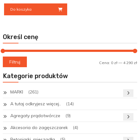
Do koszyka
Określ cenę
C
C
Filtruj
Cena:
0 zł
—
4 290 zł
m
m
Kategorie produktów
MARKI
(261)
A tutaj odkryjesz więcej..
(14)
Agregaty prądotwórcze
(9)
Akcesoria do zagęszczarek
(4)
Betoniarki, mieszadła
(5)