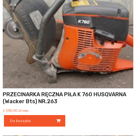
PRZECINARKA RĘCZNA PIŁA K 760 HUSQVARNA
(wacker Bts) NR.263
1 590,00
zł
netto
Do koszyka