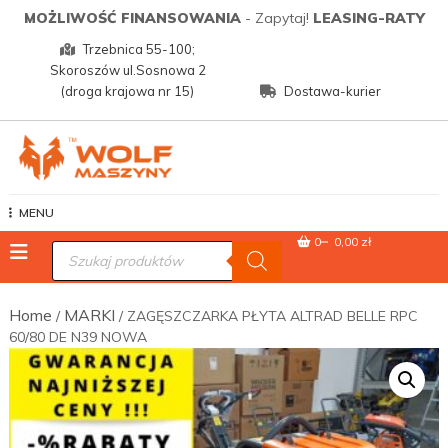
Skip
MOŻLIWOŚĆ FINANSOWANIA
- Zapytaj!
LEASING-RATY
to
Trzebnica 55-100;
content
Skoroszów ul.Sosnowa 2
(droga krajowa nr 15)
Dostawa-kurier
Wolf Maszyny
MENU
0
0,00 zł
Wyszukiwarka
produktów
Home
MARKI
/
/ ZAGĘSZCZARKA PŁYTA ALTRAD BELLE RPC
60/80 DE N39 NOWA