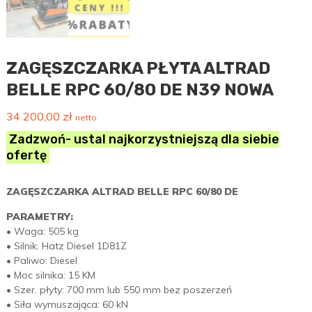
ZAGĘSZCZARKA PŁYTA ALTRAD
BELLE RPC 60/80 DE N39 NOWA
34 200,00
zł
netto
Zadzwoń- ustal najkorzystniejszą dla siebie
ofertę
ZAGĘSZCZARKA ALTRAD BELLE RPC 60/80 DE
PARAMETRY:
• Waga: 505 kg
• Silnik: Hatz Diesel 1D81Z
• Paliwo: Diesel
• Moc silnika: 15 KM
• Szer. płyty: 700 mm lub 550 mm bez poszerzeń
• Siła wymuszająca: 60 kN